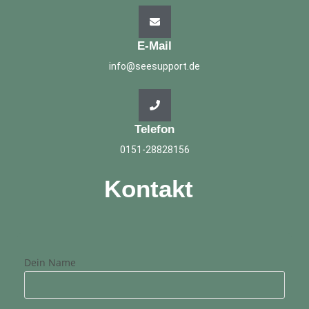
E-Mail
info@seesupport.de
Telefon
0151-28828156
Kontakt
Dein Name
Bitte lasse dieses Feld leer.